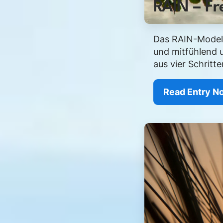
RAIN – Fr
Das RAIN-Modell 
und mitfühlend 
aus vier Schritt
Read Entry N