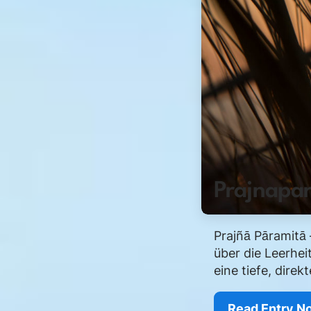
Prajnapar
Prajñā Pāramitā 
über die Leerheit
eine tiefe, direk
Read Entry N