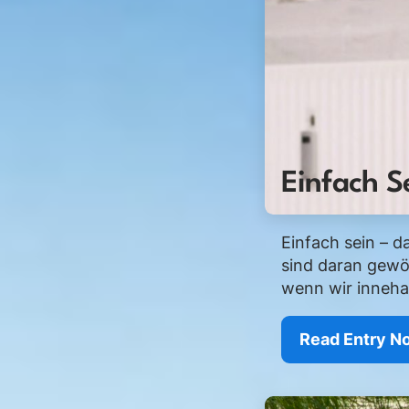
Einfach S
Einfach sein – d
sind daran gewöh
wenn wir innehalt
Read Entry N